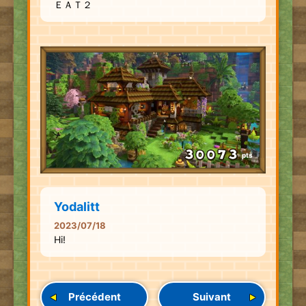
ＥＡＴ２
pts
Yodalitt
2023/07/18
Hi!
Précédent
Suivant