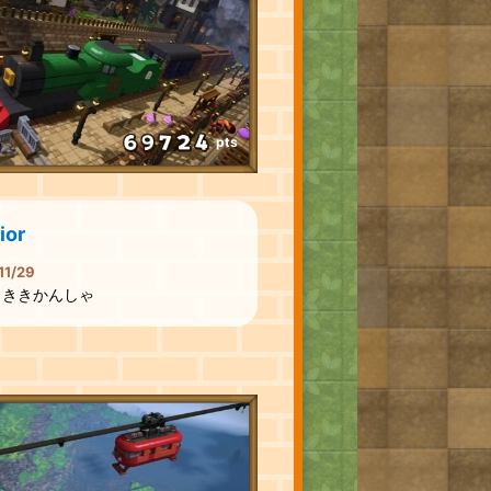
pts
ior
11/29
うききかんしゃ