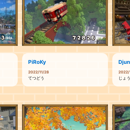
pts
pts
PiRoKy
Djun
2022/11/28
2022/
てつどう
じょ