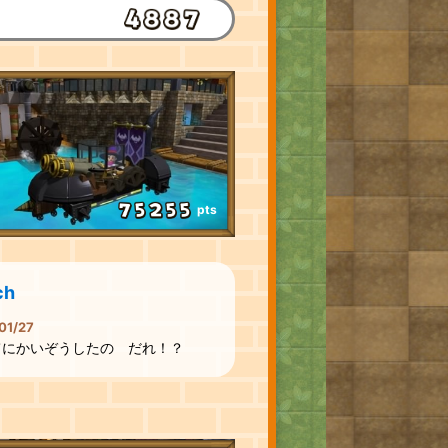
pts
ch
01/27
てにかいぞうしたの だれ！？