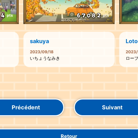
pts
pts
sakuya
Lot
2023/09/18
2023/
いちょうなみき
ロー
Précédent
Suivant
Retour