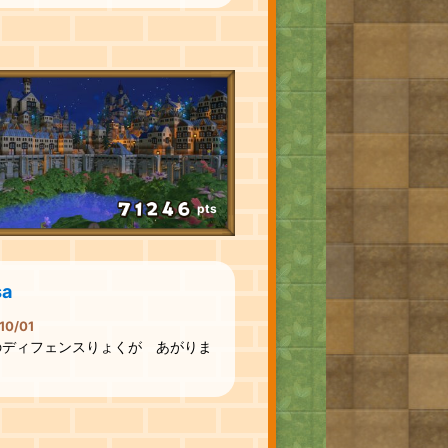
pts
sa
10/01
のディフェンスりょくが あがりま