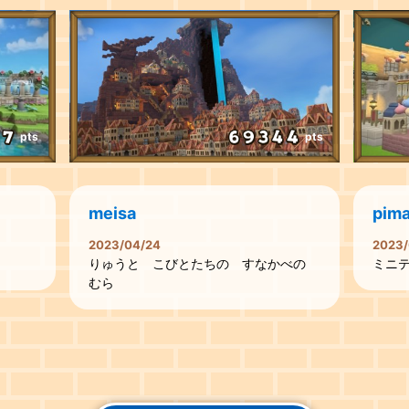
pts
pts
meisa
pima
2023/04/24
2023/
りゅうと こびとたちの すなかべの
ミニ
むら