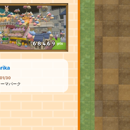
pts
rika
01/30
テーマパーク