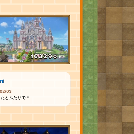
pts
mi
02/03
なたとふたりで＊