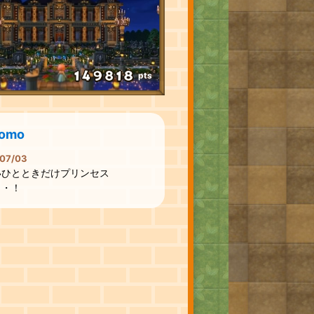
pts
omo
07/03
いひとときだけプリンセス
・・！