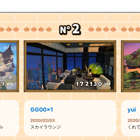
pts
pts
GG00x1
yui
2020/02/03
2020/
ル
スカイラウンジ
くれ