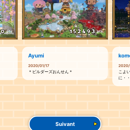
pts
pts
Ayumi
kom
2020/01/17
2020/
＊ビルダーズおんせん＊
こよ
に・
Suivant