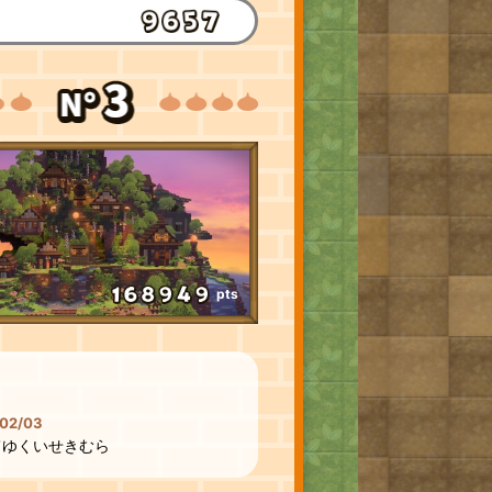
pts
02/03
てゆくいせきむら